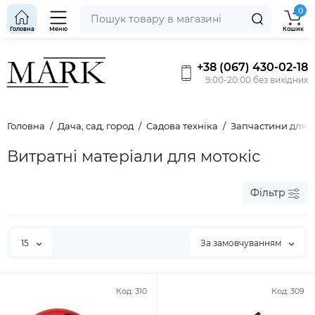
0
Головна
Меню
Кошик
+38 (067) 430-02-18
9:00-20:00 без вихідних
Головна
Дача, сад, город
Садова техніка
Запчастини для 
Витратні матеріали для мотокіс
Фільтр
15
За замовчуванням
Код:
310
Код:
309