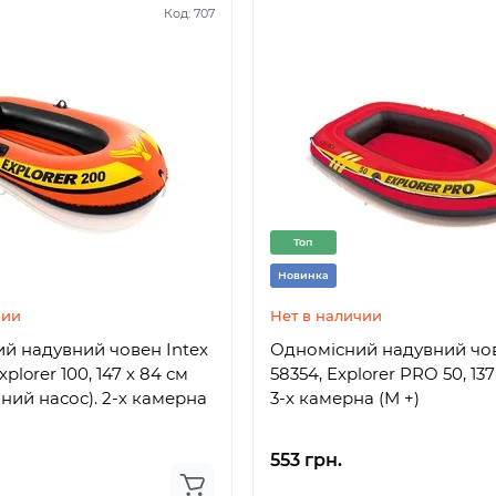
Код:
707
Топ
Новинка
чии
Нет в наличии
й надувний човен Intex
Одномісний надувний чов
xplorer 100, 147 х 84 см
58354, Explorer PRO 50, 137
чний насос). 2-х камерна
3-х камерна (М +)
553 грн.