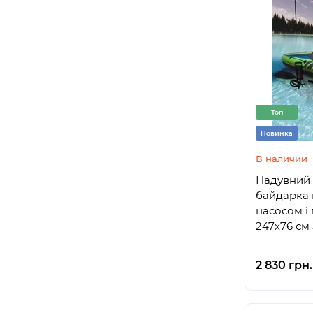
Топ
Новинка
В наличии
Надувний 
байдарка 
насосом і 
247х76 см
2 830 грн.