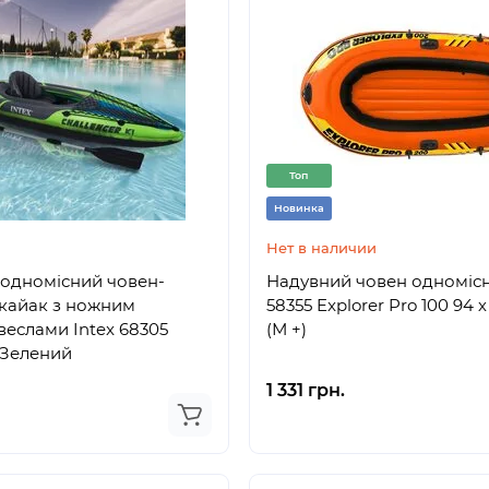
Топ
Новинка
Нет в наличии
одномісний човен-
Надувний човен одномісн
кайак з ножним
58355 Explorer Pro 100 94 х
веслами Intex 68305
(М +)
 Зелений
1 331 грн.