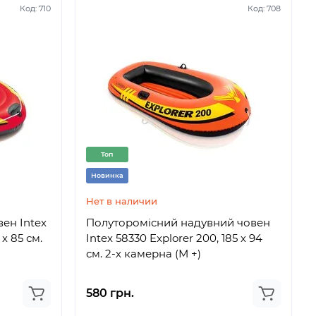
Код:
710
Код:
708
Топ
Новинка
Нет в наличии
ен Intex
Полуторомісний надувний човен
 х 85 см.
Intex 58330 Explorer 200, 185 х 94
см. 2-х камерна (М +)
580 грн.