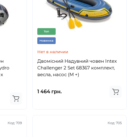
Топ
Новинка
Нет в наличии
ен
Двомісний Надувний човен Intex
ydro
Challenger 2 Set 68367 комплект,
-х
весла, насос (М +)
1 464 грн.
Код:
709
Код:
705