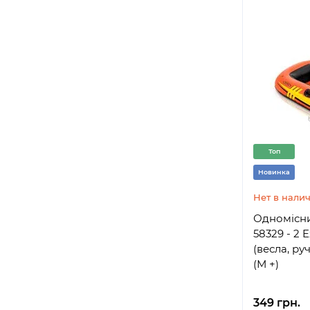
Топ
Новинка
Нет в нали
Одномісни
58329 - 2 E
(весла, ру
(М +)
349 грн.