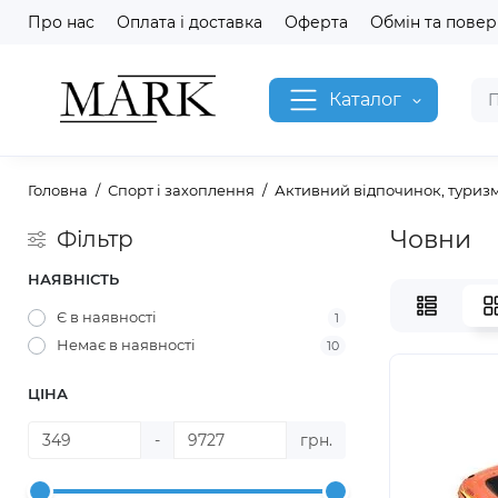
Про нас
Оплата і доставка
Оферта
Обмін та пове
Каталог
Головна
Спорт і захоплення
Активний відпочинок, туризм
Човни
Фільтр
НАЯВНІСТЬ
Є в наявності
1
Немає в наявності
10
ЦІНА
-
грн.