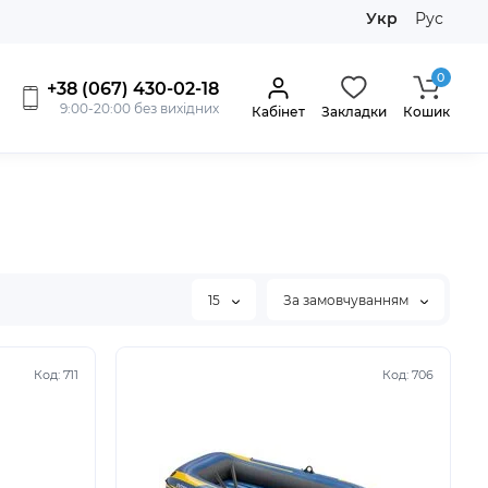
Укр
Рус
0
+38 (067) 430-02-18
9:00-20:00 без вихідних
Кабінет
Закладки
Кошик
15
За замовчуванням
Код:
711
Код:
706