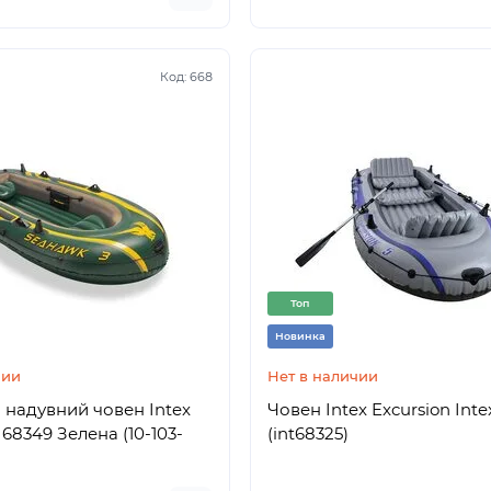
Код:
668
Топ
Новинка
чии
Нет в наличии
 надувний човен Intex
Човен Intex Excursion Inte
68349 Зелена (10-103-
(int68325)