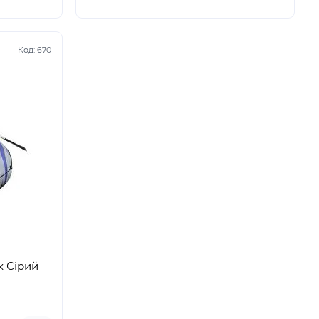
Код:
670
x Сірий