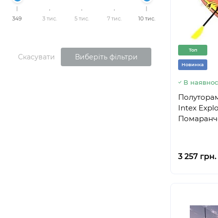
349
3 тис.
5 тис.
7 тис.
10 тис.
Топ
Скасувати
Виберіть фільтри
Новинка
В наявнос
Полуторам
Intex Expl
Помаранче
3 257 грн.