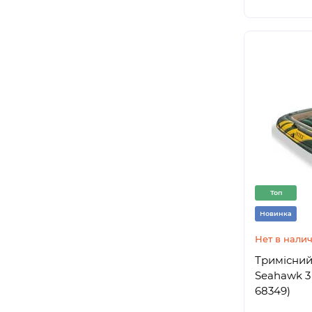
Топ
Новинка
Нет в нали
Тримісний
Seahawk 3 
68349)