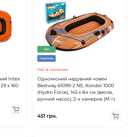
Топ
Новинка
Нет в наличии
ий Intex
Одномісний надувний човен
 29 х 160
Bestway 61099-2 NE, Kondor 1000
(Hydro Force), 145 х 84 см (весла,
ручний насос). 2-х камерна (М +)
451 грн.