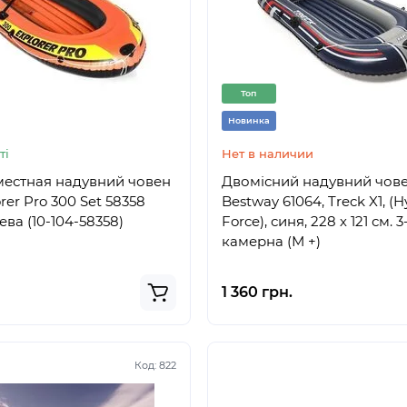
Топ
Новинка
ті
Нет в наличии
естная надувний човен
Двомісний надувний чов
orer Pro 300 Set 58358
Bestway 61064, Treck X1, (H
ва (10-104-58358)
Force), синя, 228 х 121 см. 3
камерна (М +)
1 360 грн.
Код:
822