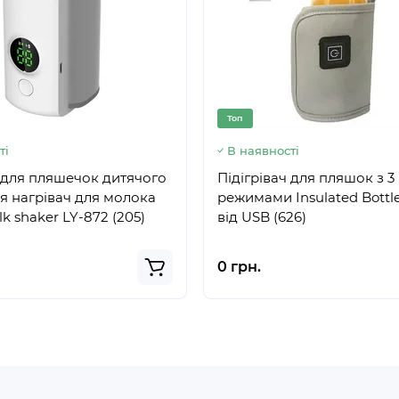
Топ
ті
В наявності
ч для пляшечок дитячого
Підігрівач для пляшок з 3
я нагрівач для молока
режимами Insulated Bottl
lk shaker LY-872 (205)
від USB (626)
0 грн.