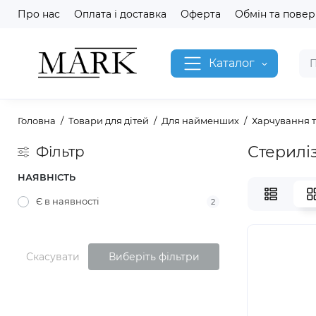
Про нас
Оплата і доставка
Оферта
Обмін та пове
Каталог
Головна
Товари для дітей
Для найменших
Харчування т
Стериліз
Фільтр
НАЯВНІСТЬ
Є в наявності
2
Скасувати
Виберіть фільтри