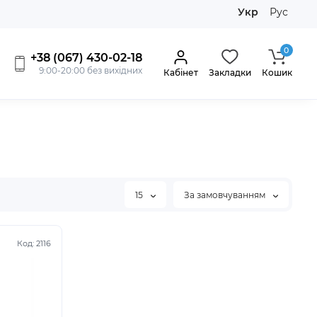
Укр
Рус
0
+38 (067) 430-02-18
9:00-20:00 без вихідних
Кабінет
Закладки
Кошик
15
За замовчуванням
Код:
2116