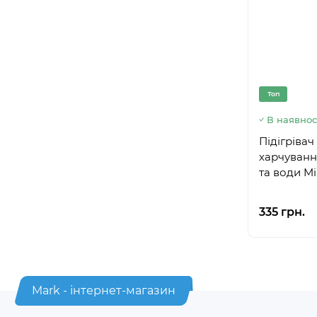
Топ
В наявнос
Підігріва
харчуванн
та води Mi
335 грн.
Mark - інтернет-магазин