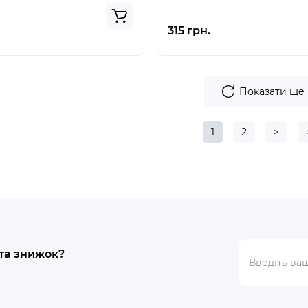
315 грн.
Показати ще
1
2
>
 та знижок?