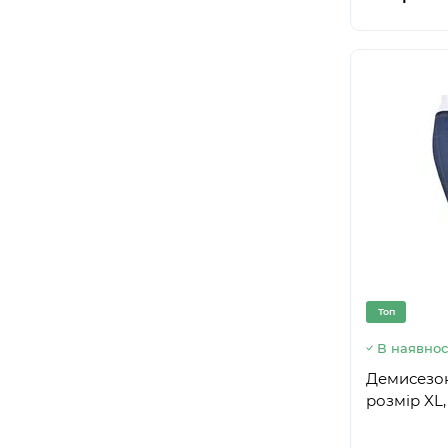
Топ
В наявнос
Демисезон
розмір XL,