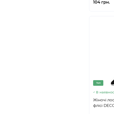
104 грн.
Топ
В наявнос
Жіночі ло
флісі DEC