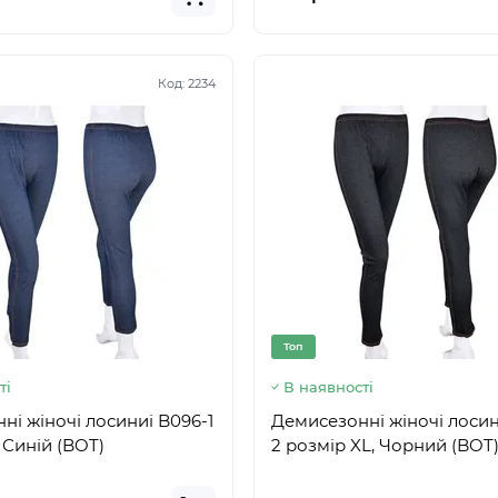
Код:
2234
Топ
ті
В наявності
ні жіночі лосиниі B096-1
Демисезонні жіночі лосин
 Синій (BOT)
2 розмір XL, Чорний (BOT