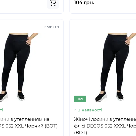
104 грн.
Код:
1971
Топ
ті
В наявності
сини з утепленням на
Жіночі лосини з утепленн
OS 052 XXL Чорний (BOT)
флісі DECOS 052 XXXL Чо
(BOT)