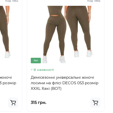
Код:
1965
Код:
1966
Топ
В наявності
жіночі
Демісезонні універсальні жіночі
3 розмір
лосини на флісі DECOS 053 розмір
XXXL Хакі (ВОТ)
315 грн.