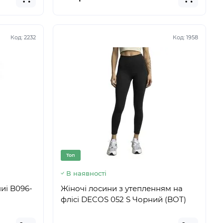
Код:
2232
Код:
1958
Топ
В наявності
иі B096-
Жіночі лосини з утепленням на
)
флісі DECOS 052 S Чорний (BOT)