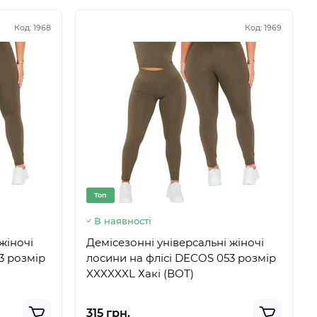
Код:
1968
Код:
1969
Топ
В наявності
жіночі
Демісезонні універсальні жіночі
3 розмір
лосини на флісі DECOS 053 розмір
XXXXXXL Хакі (ВОТ)
315 грн.