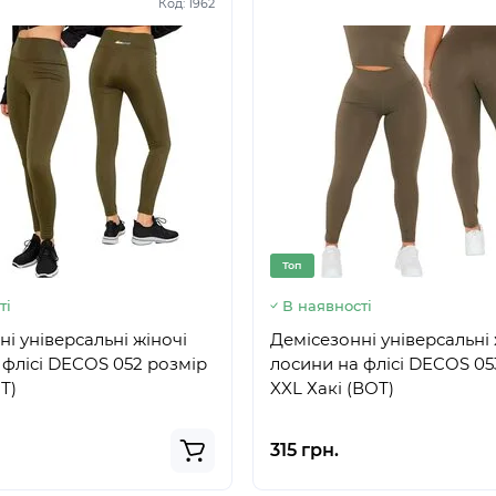
Код:
1962
Топ
ті
В наявності
і універсальні жіночі
Демісезонні універсальні 
 флісі DECOS 052 розмір
лосини на флісі DECOS 05
Т)
XXL Хакі (ВОТ)
315 грн.