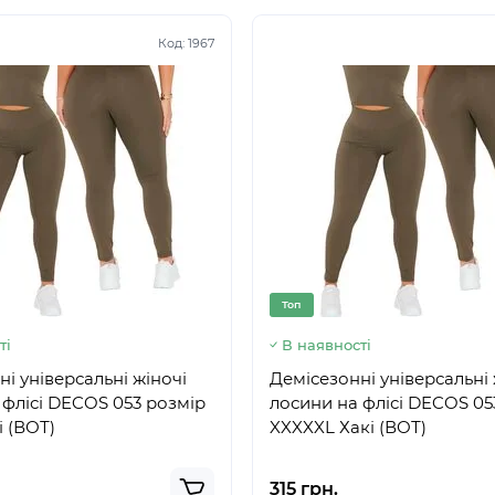
Код:
1967
Топ
ті
В наявності
і універсальні жіночі
Демісезонні універсальні 
 флісі DECOS 053 розмір
лосини на флісі DECOS 05
і (ВОТ)
XXXXXL Хакі (ВОТ)
315 грн.