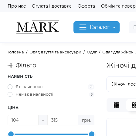
Про нас
Оплата і доставка
Оферта
Обмін та пове
Каталог
Головна
Одяг, взуття та аксесуари
Одяг
Одяг для жінок
Жіночі 
Фільтр
НАЯВНІСТЬ
Жіночі ло
Є в наявності
21
Немає в наявності
3
ЦІНА
-
грн.