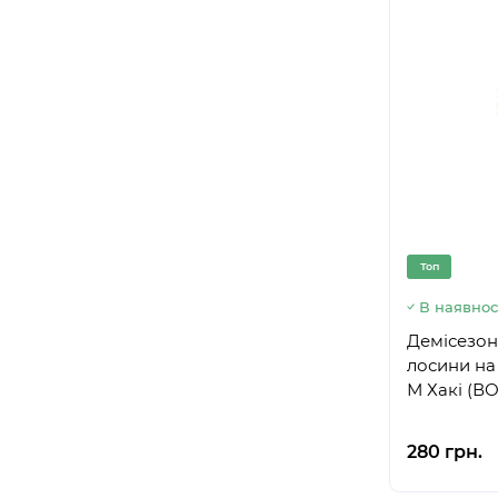
Топ
В наявнос
Демісезонн
лосини на
М Хакі (ВО
280 грн.