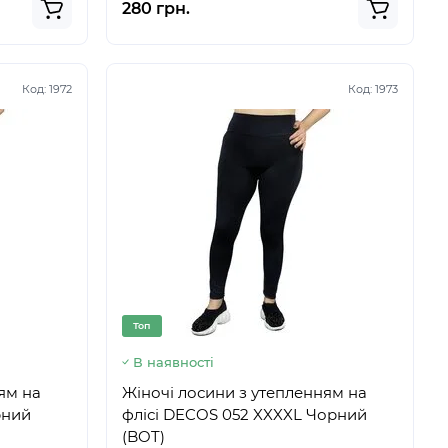
280 грн.
Код:
1972
Код:
1973
Топ
В наявності
ям на
Жіночі лосини з утепленням на
рний
флісі DECOS 052 XXXXL Чорний
(BOT)