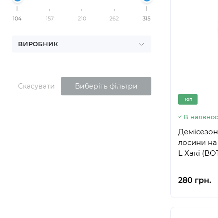
104
157
210
262
315
ВИРОБНИК
Скасувати
Виберіть фільтри
Топ
В наявнос
Демісезонн
лосини на
L Хакі (ВО
280 грн.