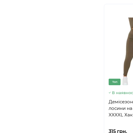
Топ
В наявнос
Демісезонн
лосини на
XXXXL Хак
315 грн.