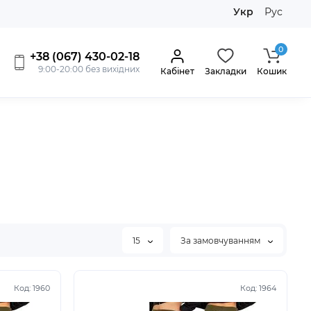
Укр
Рус
0
+38 (067) 430-02-18
9:00-20:00 без вихідних
Кабінет
Закладки
Кошик
15
За замовчуванням
Код:
1960
Код:
1964