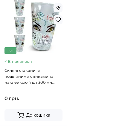
Топ
В наявності
Скляні стакани із
подвійними стінками та
наклейкою 4 шт 300 мл
Glass Ware (Coffee
Cappuccino)
0 грн.
До кошика